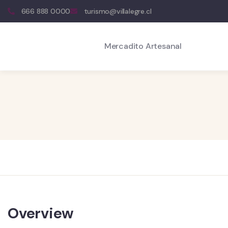
666 888 0000
turismo@villalegre.cl
Mercadito Artesanal
Overview