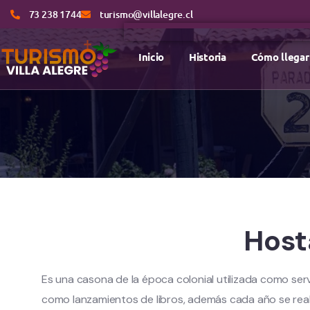
73 238 1744
turismo@villalegre.cl
Inicio
Historia
Cómo llegar
Host
Es una casona de la época colonial utilizada como serv
como lanzamientos de libros, además cada año se real