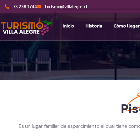
73 238 1744
turismo@villalegre.cl
Inicio
Historia
Cómo llegar
Es
Pis
Es un lugar familiar de esparcimiento el cual tiene com