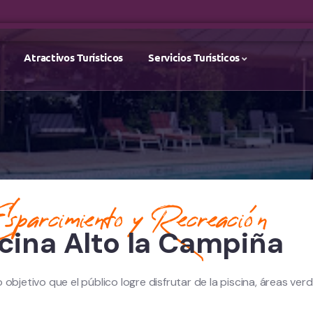
Atractivos Turísticos
Servicios Turísticos
parcimiento y Recreación
cina Alto la Campiña
o objetivo que el público logre disfrutar de la piscina, áreas v