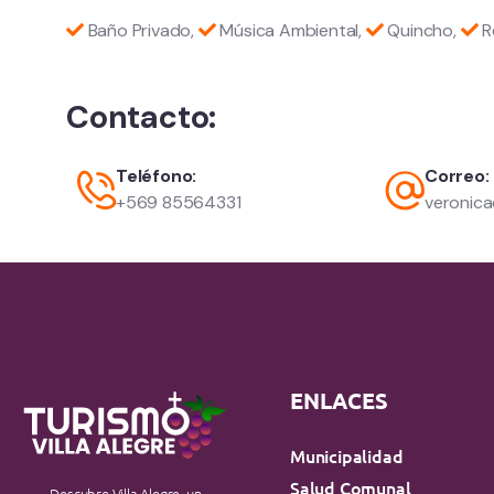
Baño Privado,
Música Ambiental,
Quincho,
R
Contacto:
Teléfono:
Correo:
+569 85564331
veronic
ENLACES
Municipalidad
Salud Comunal
Descubre Villa Alegre, un