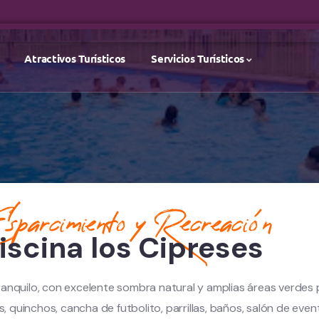
Atractivos Turísticos
Servicios Turísticos
parcimiento y Recreación
iscina los Cipreses
ranquilo, con excelente sombra natural y amplias áreas verdes p
 quinchos, cancha de futbolito, parrillas, baños, salón de event