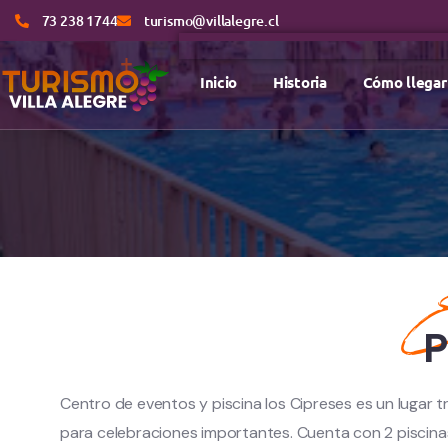
73 238 1744
turismo@villalegre.cl
Inicio
Historia
Cómo llegar
Es
P
Centro de eventos y piscina los Cipreses es un lugar t
para celebraciones importantes. Cuenta con 2 piscinas,